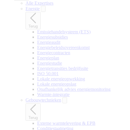
Alle Expertises
Energie
Terug
Emissiehandelsysteem (ETS)
Energiesubsidies
Energieaudit
Energiebeleidsovereenkomst
Energiecontracten
Energieplan
Energiestudie
Energietransities bedrijfssite
ISO 50.001
Lokale energieopwekking
Lokale energieopslag
Onafhankelijk advies energiemonitoring
Warmte-integratie
Gebouwtechnieken
Terug
Externe warmtelevering & EPB
Conditiestaatmeting