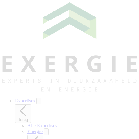
Naar
hoofdinhoud
gaan
Expertises
Terug
Alle Expertises
Energie