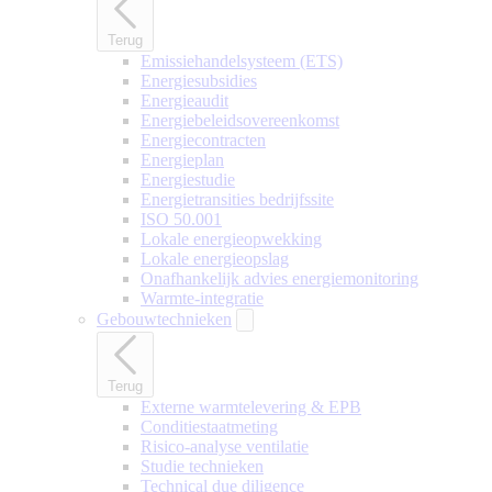
Terug
Emissiehandelsysteem (ETS)
Energiesubsidies
Energieaudit
Energiebeleidsovereenkomst
Energiecontracten
Energieplan
Energiestudie
Energietransities bedrijfssite
ISO 50.001
Lokale energieopwekking
Lokale energieopslag
Onafhankelijk advies energiemonitoring
Warmte-integratie
Gebouwtechnieken
Terug
Externe warmtelevering & EPB
Conditiestaatmeting
Risico-analyse ventilatie
Studie technieken
Technical due diligence