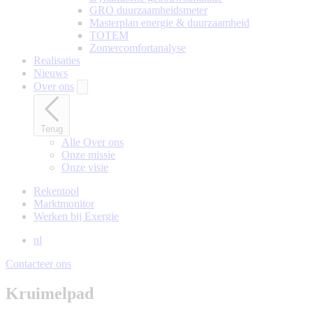
GRO duurzaamheidsmeter
Masterplan energie & duurzaamheid
TOTEM
Zomercomfortanalyse
Realisaties
Nieuws
Over ons
Terug
Alle Over ons
Onze missie
Onze visie
Rekentool
Marktmonitor
Werken bij Exergie
nl
Contacteer ons
Kruimelpad