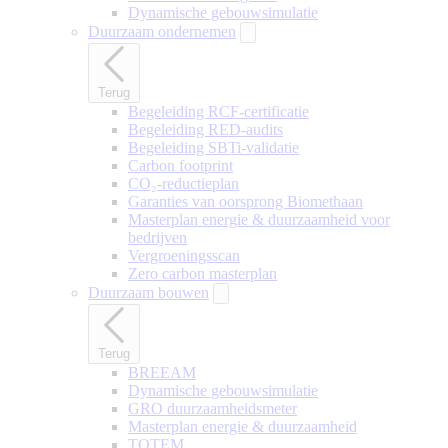
Dynamische gebouwsimulatie
Duurzaam ondernemen
Terug
Begeleiding RCF-certificatie
Begeleiding RED-audits
Begeleiding SBTi-validatie
Carbon footprint
CO₂-reductieplan
Garanties van oorsprong Biomethaan
Masterplan energie & duurzaamheid voor
bedrijven
Vergroeningsscan
Zero carbon masterplan
Duurzaam bouwen
Terug
BREEAM
Dynamische gebouwsimulatie
GRO duurzaamheidsmeter
Masterplan energie & duurzaamheid
TOTEM