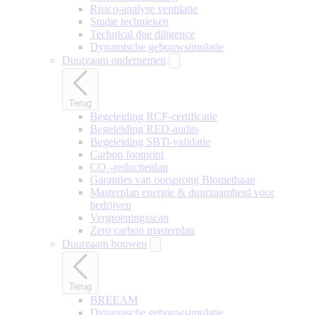
Risico-analyse ventilatie
Studie technieken
Technical due diligence
Dynamische gebouwsimulatie
Duurzaam ondernemen
Terug
Begeleiding RCF-certificatie
Begeleiding RED-audits
Begeleiding SBTi-validatie
Carbon footprint
CO₂-reductieplan
Garanties van oorsprong Biomethaan
Masterplan energie & duurzaamheid voor
bedrijven
Vergroeningsscan
Zero carbon masterplan
Duurzaam bouwen
Terug
BREEAM
Dynamische gebouwsimulatie