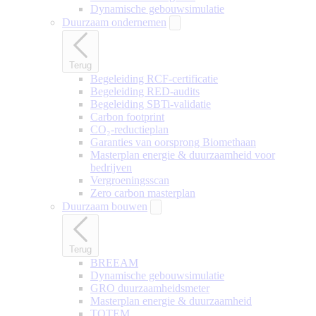
Dynamische gebouwsimulatie
Duurzaam ondernemen
Terug
Begeleiding RCF-certificatie
Begeleiding RED-audits
Begeleiding SBTi-validatie
Carbon footprint
CO₂-reductieplan
Garanties van oorsprong Biomethaan
Masterplan energie & duurzaamheid voor
bedrijven
Vergroeningsscan
Zero carbon masterplan
Duurzaam bouwen
Terug
BREEAM
Dynamische gebouwsimulatie
GRO duurzaamheidsmeter
Masterplan energie & duurzaamheid
TOTEM