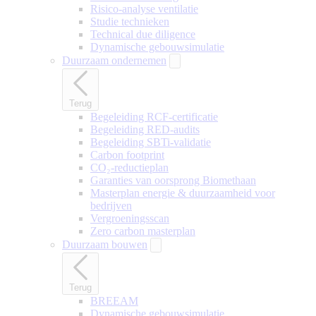
Risico-analyse ventilatie
Studie technieken
Technical due diligence
Dynamische gebouwsimulatie
Duurzaam ondernemen
Terug
Begeleiding RCF-certificatie
Begeleiding RED-audits
Begeleiding SBTi-validatie
Carbon footprint
CO₂-reductieplan
Garanties van oorsprong Biomethaan
Masterplan energie & duurzaamheid voor
bedrijven
Vergroeningsscan
Zero carbon masterplan
Duurzaam bouwen
Terug
BREEAM
Dynamische gebouwsimulatie