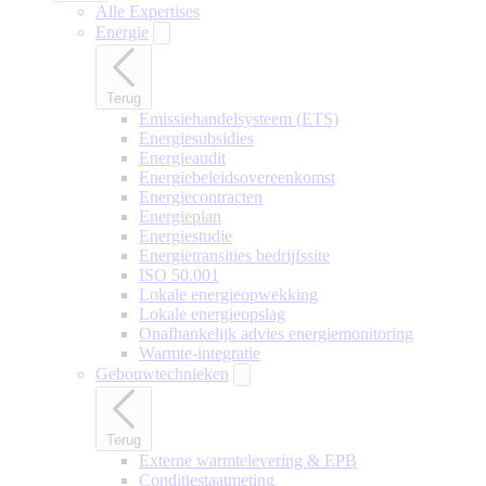
Alle Expertises
Energie
Terug
Emissiehandelsysteem (ETS)
Energiesubsidies
Energieaudit
Energiebeleidsovereenkomst
Energiecontracten
Energieplan
Energiestudie
Energietransities bedrijfssite
ISO 50.001
Lokale energieopwekking
Lokale energieopslag
Onafhankelijk advies energiemonitoring
Warmte-integratie
Gebouwtechnieken
Terug
Externe warmtelevering & EPB
Conditiestaatmeting