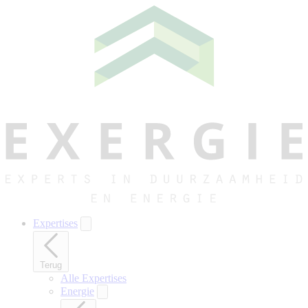
Naar
hoofdinhoud
gaan
Expertises
Terug
Alle Expertises
Energie