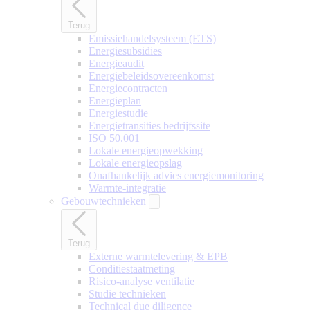
Terug
Emissiehandelsysteem (ETS)
Energiesubsidies
Energieaudit
Energiebeleidsovereenkomst
Energiecontracten
Energieplan
Energiestudie
Energietransities bedrijfssite
ISO 50.001
Lokale energieopwekking
Lokale energieopslag
Onafhankelijk advies energiemonitoring
Warmte-integratie
Gebouwtechnieken
Terug
Externe warmtelevering & EPB
Conditiestaatmeting
Risico-analyse ventilatie
Studie technieken
Technical due diligence